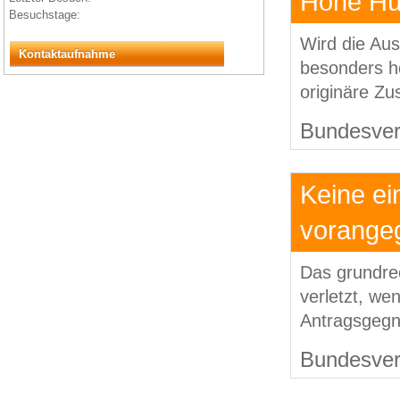
Hohe Hü
Besuchstage:
Wird die Aus
Kontaktaufnahme
besonders ho
originäre Zu
Bundesverf
Keine ei
vorange
Das grundrec
verletzt, we
Antragsgegne
Bundesverf