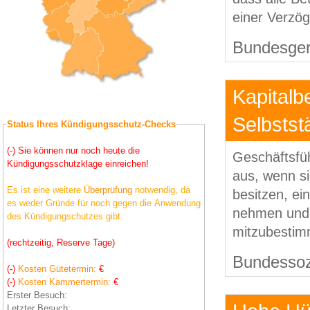
einer Verzö
Bundesgeri
Kapitalb
Selbstst
Status Ihres Kündigungsschutz-Checks
(-) Sie können nur noch heute die
Geschäftsfüh
Kündigungsschutzklage einreichen!
aus, wenn si
Es ist eine weitere
Überprüfung
notwendig, da
besitzen, ei
es weder Gründe für noch gegen die Anwendung
nehmen und 
des Kündigungschutzes gibt.
mitzubestimm
(rechtzeitig, Reserve Tage)
Bundessozi
(-)
Kosten Gütetermin:
€
(-)
Kosten Kammertermin:
€
Erster Besuch:
Letzter Besuch: