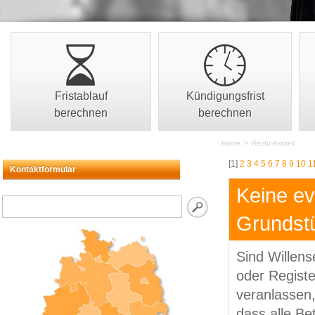
Fristablauf
Kündigungsfrist
berechnen
berechnen
Home
>
Recht-Aktuell
[1]
2
3
4
5
6
7
8
9
10
1
Kontaktformular
Keine ev
Grundst
Sind Willen
oder Registe
veranlassen,
dass alle Be