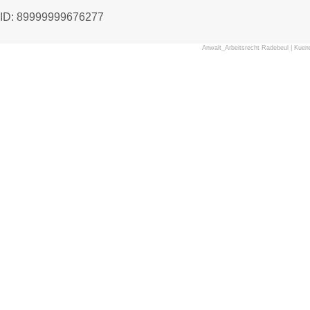
ID: 89999999676277
Anwalt_Arbeitsrecht Radebeul
|
Kuen