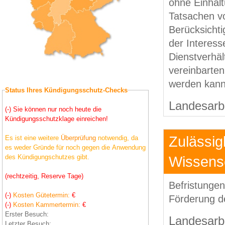
ohne Einhalt
Tatsachen v
Berücksichti
der Interess
Dienstverhäl
vereinbarten
werden kann
Status Ihres Kündigungsschutz-Checks
Landesarbe
(-) Sie können nur noch heute die
Kündigungsschutzklage einreichen!
Zulässig
Es ist eine weitere
Überprüfung
notwendig, da
es weder Gründe für noch gegen die Anwendung
Wissensc
des Kündigungschutzes gibt.
(rechtzeitig, Reserve Tage)
Befristunge
(-)
Kosten Gütetermin:
€
Förderung d
(-)
Kosten Kammertermin:
€
Erster Besuch:
Landesarbe
Letzter Besuch: