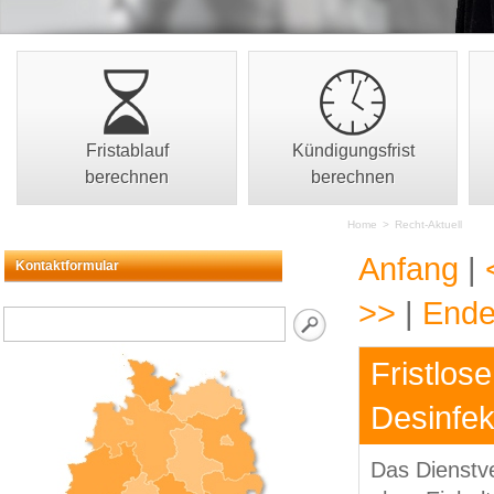
Fristablauf
Kündigungsfrist
berechnen
berechnen
Home
>
Recht-Aktuell
Anfang
|
Kontaktformular
>>
|
End
Fristlos
Desinfek
Das Dienstve