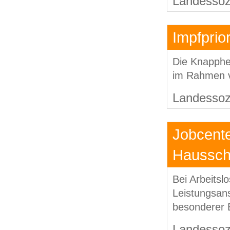
Landessozi
Impfprio
Die Knapphei
im Rahmen ve
Landessozi
Jobcent
Hausschu
Bei Arbeitsl
Leistungsans
besonderer 
Landessozi