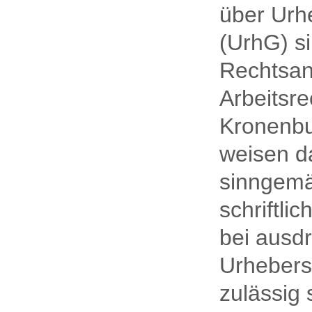
über Urh
(UrhG) s
Rechtsan
Arbeitsre
Kronenbu
weisen da
sinngemäß
schriftl
bei ausd
Urhebers
zulässig