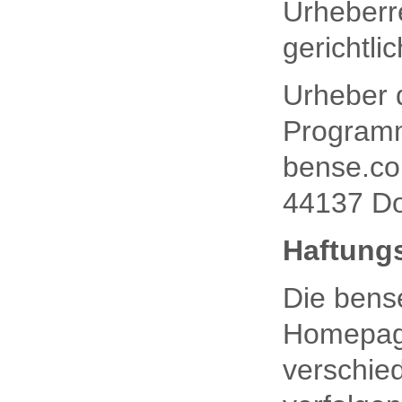
Urheberr
gerichtlic
Urheber 
Programm
bense.co
44137 D
Haftung
Die bens
Homepage
verschie