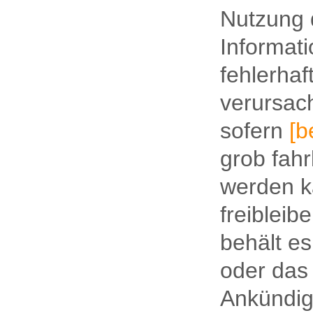
Nutzung 
Informat
fehlerhaf
verursac
sofern
[b
grob fah
werden k
freibleib
behält es
oder das
Ankündig