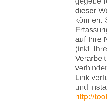
gegebene
dieser W
können. 
Erfassun
auf Ihre
(inkl. Ih
Verarbei
verhinde
Link ver
und instal
http://to