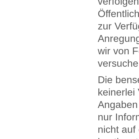
verfolgen
Öffentlic
zur Verfü
Anregunge
wir von F
versuchen
Die ben
keinerlei
Angaben 
nur Infor
nicht au