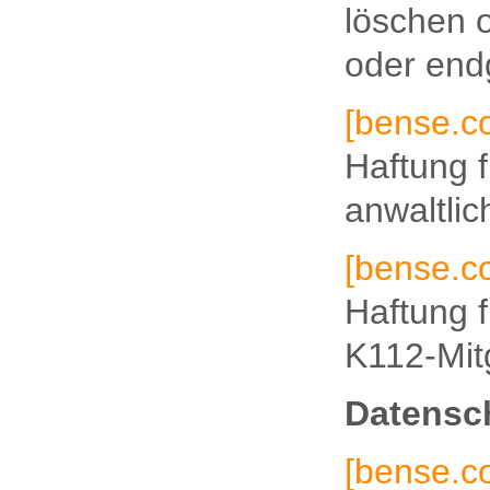
löschen o
oder endg
[bense.
Haftung 
anwaltli
[bense.
Haftung f
K112-Mit
Datensc
[bense.