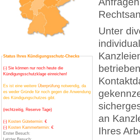
Anfragen 
Rechtsan
Unter di
individua
Kanzleien
Status Ihres Kündigungsschutz-Checks
betrieben
(-) Sie können nur noch heute die
Kündigungsschutzklage einreichen!
Kontaktd
Es ist eine weitere
Überprüfung
notwendig, da
gekennze
es weder Gründe für noch gegen die Anwendung
des Kündigungschutzes gibt.
sicherge
(rechtzeitig, Reserve Tage)
an Kanzl
(-)
Kosten Gütetermin:
€
(-)
Kosten Kammertermin:
€
Ihres Arb
Erster Besuch:
Letzter Besuch: