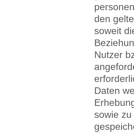
personen
den gelt
soweit di
Beziehu
Nutzer bz
angeford
erforderl
Daten we
Erhebun
sowie zu
gespeich