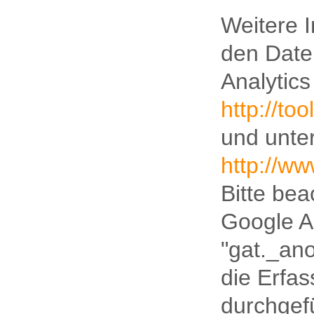
Weitere 
den Date
Analytics
http://to
und unte
http://ww
Bitte bea
Google A
"gat._ano
die Erfa
durchgefü