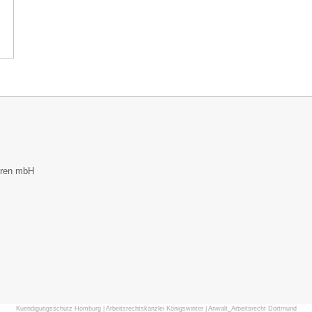
eren mbH
Kuendigungsschutz Homburg
|
Arbeitsrechtskanzlei Königswinter
|
Anwalt_Arbeitsrecht Dortmund