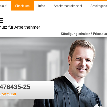
blauf
Checkliste
Infos
Arbeitsrechtskanzlei
Arbeitsgeri
E
utz für Arbeitnehmer
Kündigung erhalten? Fristabla
 476435-25
 Dortmund