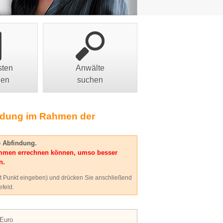
sten
Anwälte
nen
suchen
ndung im Rahmen der
 Abfindung.
kommen errechnen können, umso besser
n.
it Punkt eingeben) und drücken Sie anschließend
efeld.
Euro