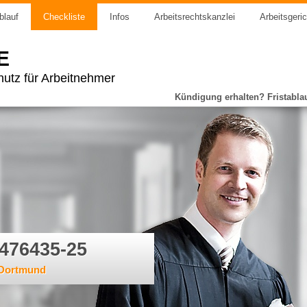
blauf
Checkliste
Infos
Arbeitsrechtskanzlei
Arbeitsgeri
E
utz für Arbeitnehmer
Kündigung erhalten? Fristabla
 476435-25
 Dortmund