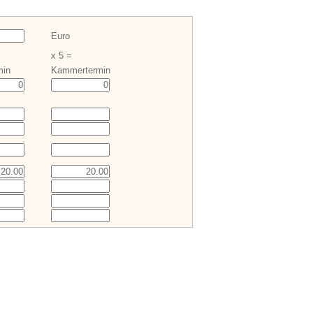
Euro
x 5 =
min
Kammertermin