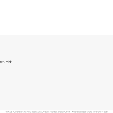
eren mbH
Anwalt_Arbeitsrecht Herzogenrath
|
Arbeitsrechtskanzlei Ahlen
|
Kuendigungsschutz Gronau Westf.