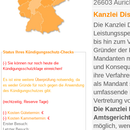
26603 Auri
Kanzlei Dis
Die Kanzlei D
Leistungsspe
bis hin zum 
Gründer der K
Status Ihres Kündigungsschutz-Checks
Mandanten mit
(-) Sie können nur noch heute die
und Konseque
Kündigungsschutzklage einreichen!
ihre Verfahr
Es ist eine weitere
Überprüfung
notwendig, da
als Mandant 
es weder Gründe für noch gegen die Anwendung
umfassende B
des Kündigungschutzes gibt.
Vertretung vo
(rechtzeitig, Reserve Tage)
Die Kanzlei 
(-)
Kosten Gütetermin:
€
Amtsgericht
(-)
Kosten Kammertermin:
€
Erster Besuch:
möglich, werd
Letzter Besuch: